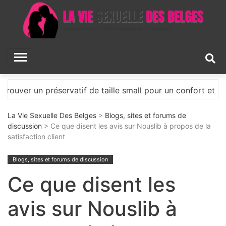
Skip
to
content
La Vie Sexuelle Des
Naviguez dans l'univers érotique de la Belgique
Belges
 taille small pour un confort et une sécurité accrus
La Vie Sexuelle Des Belges
>
Blogs, sites et forums de
discussion
> Ce que disent les avis sur Nouslib à propos de la
satisfaction client
Blogs, sites et forums de discussion
Ce que disent les
avis sur Nouslib à