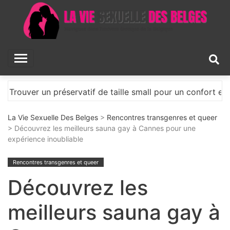
Skip
to
content
La Vie Sexuelle Des
Naviguez dans l'univers érotique de la Belgique
Belges
aille small pour un confort et une sécurité accrus
Os
La Vie Sexuelle Des Belges
>
Rencontres transgenres et queer
> Découvrez les meilleurs sauna gay à Cannes pour une
expérience inoubliable
Rencontres transgenres et queer
Découvrez les
meilleurs sauna gay à